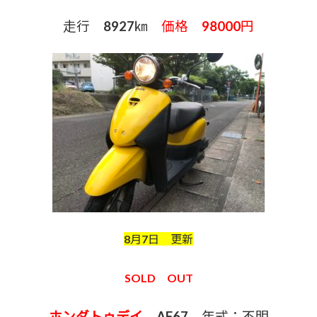
走行 8927㎞
価格 98000円
8月7日 更新
SOLD OUT
ホンダトゥデイ
AF67 年式：不明